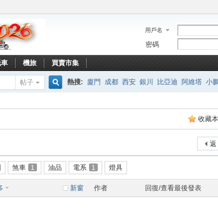
用戶名
密碼
托車
機旅
買賣市集
熱搜:
廈門
成都
西安
銀川
比亞迪
阿維塔
小
帖子
搜
收藏
索
返
圈
煞車
1
油品
電系
1
燈具
多
新窗
作者
回復/查看
最後發表