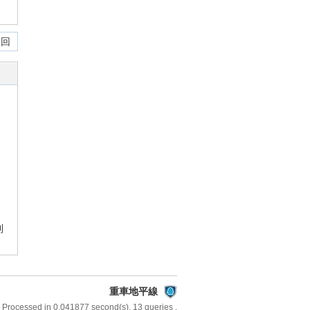
 回
則
重車地平線
 Processed in 0.041877 second(s), 13 queries .