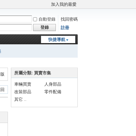
加入我的最愛
自動登錄
找回密碼
登錄
註冊
快捷導航
鵬
所屬分類: 買賣市集
本版
車輛買賣
人身部品
 回
改裝部品
零件配備
其它 ..