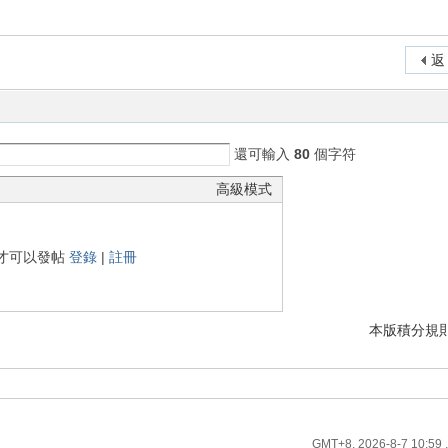
返
還可輸入
80
個字符
高級模式
才可以發帖
登錄
|
註冊
本版積分規
GMT+8, 2026-8-7 10:59
,