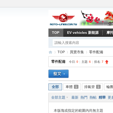
TOP
EV vehicles 新能源
摩
TOP
買賣市集
零件配備
零件配備
今日:
0
|
主題:
6
|
排名:
7
重
»
›
›
全部
車體
1
排氣管
1
輪
全部主題
最新
熱門
熱帖
精華
更
本版塊或指定的範圍內尚無主題