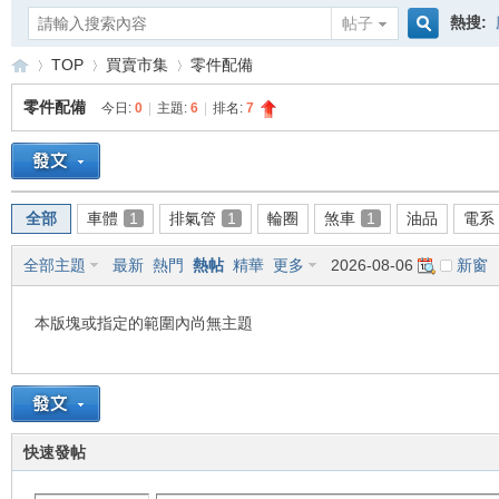
熱搜:
帖子
搜
TOP
買賣市集
零件配備
零件配備
今日:
0
|
主題:
6
|
排名:
7
索
重
»
›
›
全部
車體
1
排氣管
1
輪圈
煞車
1
油品
電系
全部主題
最新
熱門
熱帖
精華
更多
2026-08-06
新窗
本版塊或指定的範圍內尚無主題
車
快速發帖