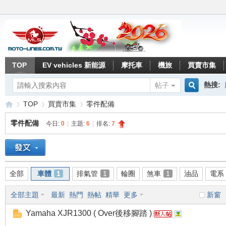
TOP
EV vehicles 新能源
摩托車
機旅
買賣市集
熱搜:
帖子
搜
TOP
買賣市集
零件配備
零件配備
今日:
0
|
主題:
6
|
排名:
7
索
重
»
›
›
全部
車體
1
排氣管
1
輪圈
煞車
1
油品
電系
全部主題
最新
熱門
熱帖
精華
更多
新窗
Yamaha XJR1300 ( Over後移腳踏 )