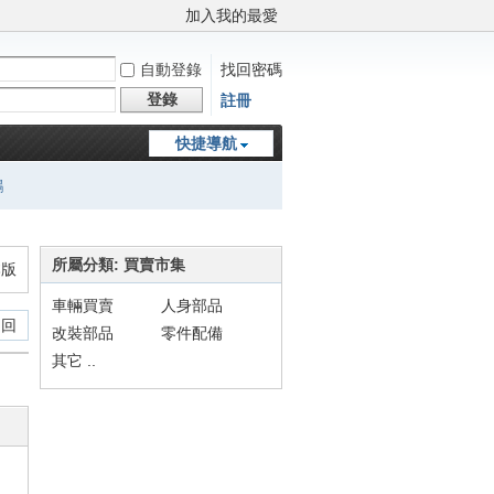
加入我的最愛
自動登錄
找回密碼
登錄
註冊
快捷導航
鵬
所屬分類: 買賣市集
本版
車輛買賣
人身部品
 回
改裝部品
零件配備
其它 ..