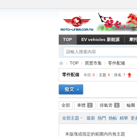
TOP
EV vehicles 新能源
摩
TOP
買賣市集
零件配備
零件配備
今日:
0
|
主題:
6
|
排名:
7
重
»
›
›
全部
車體
1
排氣管
1
輪圈
全部主題
最新
熱門
熱帖
精華
更
本版塊或指定的範圍內尚無主題