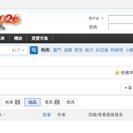
用戶名
密碼
托車
機旅
買賣市集
熱搜:
廈門
成都
西安
銀川
比亞迪
阿維塔
小
帖子
搜
收藏
索
返
煞車
1
油品
電系
1
燈具
多
新窗
作者
回復/查看
最後發表