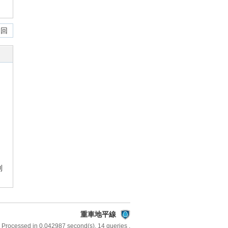
 回
則
重車地平線
 Processed in 0.042987 second(s), 14 queries .