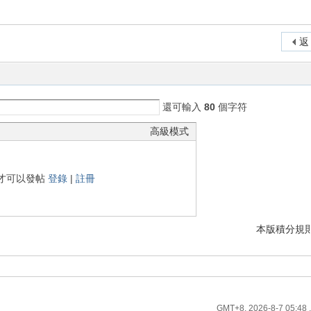
返
還可輸入
80
個字符
高級模式
才可以發帖
登錄
|
註冊
本版積分規
GMT+8, 2026-8-7 05:48
,