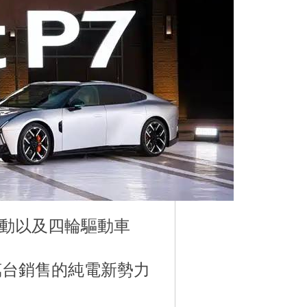
驅動以及四輪驅動車
萬台銷售的純電新勢力