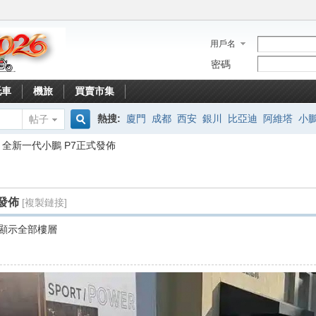
用戶名
密碼
托車
機旅
買賣市集
熱搜:
廈門
成都
西安
銀川
比亞迪
阿維塔
小
帖子
搜
全新一代小鵬 P7正式發佈
索
發佈
[複製鏈接]
顯示全部樓層