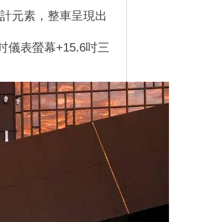
設計元素，整車呈現出
吋儀表螢幕+15.6吋三