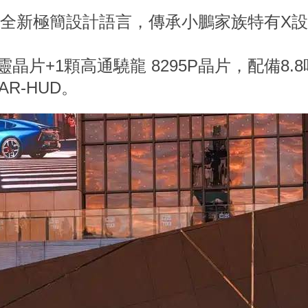
採用全新極簡設計語言，傳承小鵬家族特有X
。
晶片+1顆高通驍龍 8295P晶片，配備8.8
R-HUD。