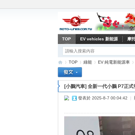
TOP
EV vehicles 新能源
摩
TOP
綠能
EV 純電新能源車
[小鵬汽車]
全新一代小鵬 P7正式
重
»
›
›
›
發表於 2025-8-7 00:04:42
|