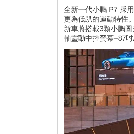
全新一代小鵬 P7 
更為低趴的運動特性
新車將搭載3顆小鵬圖靈
軸靈動中控螢幕+87吋A
線