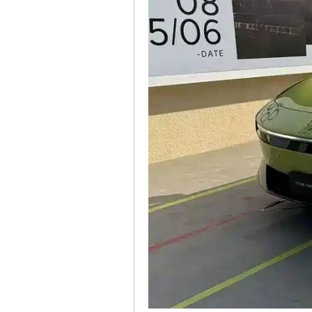
車
地
平