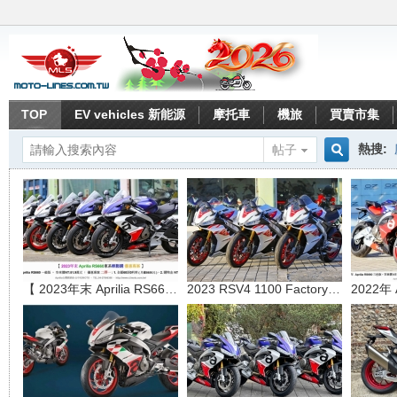
TOP
EV vehicles 新能源
摩托車
機旅
買賣市集
熱搜:
帖子
搜
索
【 2023年末 Aprilia RS660車系
2023 RSV4 1100 Factory 限量版