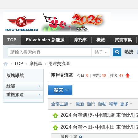
TOP
EV vehicles 新能源
摩托車
機旅
買賣市集
熱搜:
帖子
搜
TOP
摩托車
兩岸交流區
兩岸交流區
版塊導航
今日:
0
|
主題:
40
|
排名:
47
綠能
索
重
»
›
›
重機旅遊
全部主題
最新
熱門
熱帖
精華
更多
2024 台灣凱旋- 中國凱旋 車價比對
2024 台灣本田- 中國本田 車價比對
版塊主題