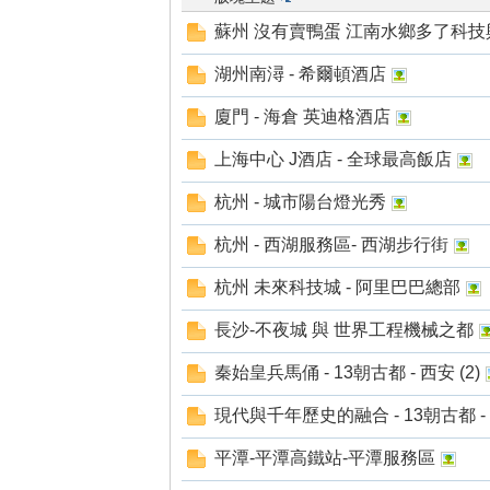
蘇州 沒有賣鴨蛋 江南水鄉多了科技與
車
湖州南潯 - 希爾頓酒店
廈門 - 海倉 英迪格酒店
上海中心 J酒店 - 全球最高飯店
杭州 - 城市陽台燈光秀
杭州 - 西湖服務區- 西湖步行街
地
杭州 未來科技城 - 阿里巴巴總部
長沙-不夜城 與 世界工程機械之都
秦始皇兵馬俑 - 13朝古都 - 西安 (2)
現代與千年歷史的融合 - 13朝古都 - 西
平潭-平潭高鐵站-平潭服務區
平