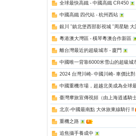
全球最快高鐵 - 中國高鐵 CR450
中國高鐵 四代站 - 杭州西站
銀川 "鎮北堡西部影視城 "周星馳 
粵港澳大灣區 - 橫琴粵澳合作新區
離台灣最近的超級城市 - 廈門
線
中國唯一背靠6000米雪山的超級城市 
2024 台灣川崎- 中國川崎- 車價比
中國重機市場，超越北美成為全球最
臺灣摩旅宣傳視頻（由上海逍遙騎
北京-中國最南點 大休旅東線騎行 !!
重機之路
追焦攝手養成中