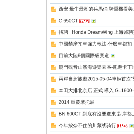
西安 最牛最潮的兵馬俑 騎重機看美
C 650GT
招聘 | Honda DreamWing 上海诚
中國禁摩扣車強力執法-什麼車都扣
目前大陸8個國際級賽道
廈門觀音山濱海遊樂園區-跑跑卡丁
兩岸自駕旅遊2015-05-04車輛首次“
本田大排北京店 正式 導入 GL1800
2014 重慶摩托展
BN 600GT 到底有沒要進來 對岸都上市
今年按奈不住的川藏线骑行