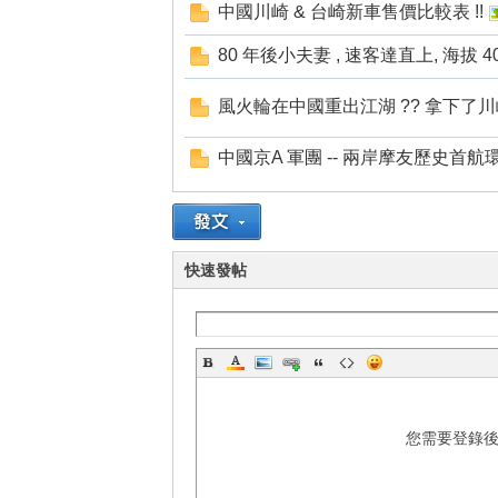
中國川崎 & 台崎新車售價比較表 !!
80 年後小夫妻 , 速客達直上, 海拔 4
風火輪在中國重出江湖 ?? 拿下了川崎
中國京A 軍團 -- 兩岸摩友歷史首航
快速發帖
您需要登錄