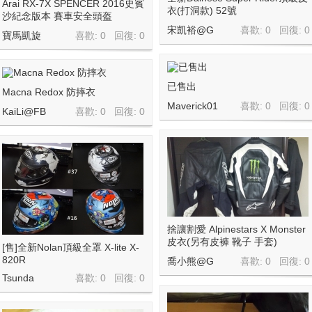
Arai RX-7X SPENCER 2016史賓
衣(打洞款) 52號
沙紀念版本 賽車安全頭盔
宋凱裕@G
喜歡: 0 回復:
0
寶馬凱旋
喜歡: 0 回復:
0
已售出
Macna Redox 防摔衣
Maverick01
喜歡: 0 回復:
0
KaiLi@FB
喜歡: 0 回復:
0
捨讓割愛 Alpinestars X Monster
皮衣(另有皮褲 靴子 手套)
[售]全新Nolan頂級全罩 X-lite X-
820R
喬小熊@G
喜歡: 0 回復:
0
Tsunda
喜歡: 0 回復:
0