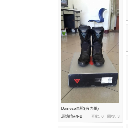
Dainese車靴(有內靴)
馬憶暄@FB
喜歡: 0 回復:
3