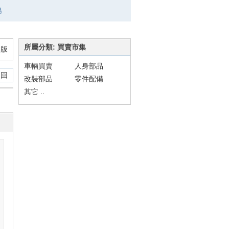
鵬
所屬分類: 買賣市集
本版
車輛買賣
人身部品
 回
改裝部品
零件配備
其它 ..