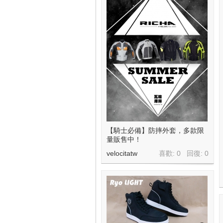
線
【騎士必備】防摔外套，多款限
量販售中！
velocitatw
喜歡: 0 回復:
0