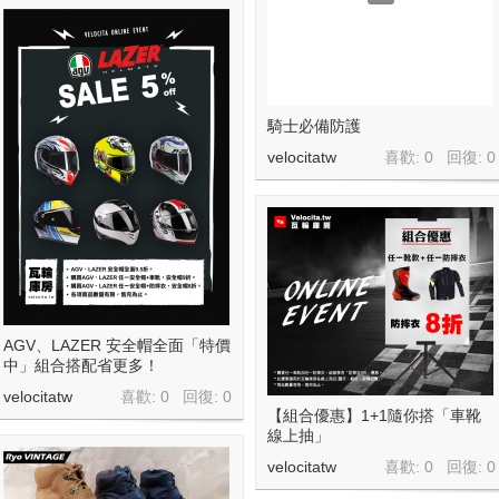
騎士必備防護
velocitatw
喜歡: 0 回復:
0
AGV、LAZER 安全帽全面「特價
中」組合搭配省更多！
velocitatw
喜歡: 0 回復:
0
【組合優惠】1+1隨你搭「車靴
線上抽」
velocitatw
喜歡: 0 回復:
0