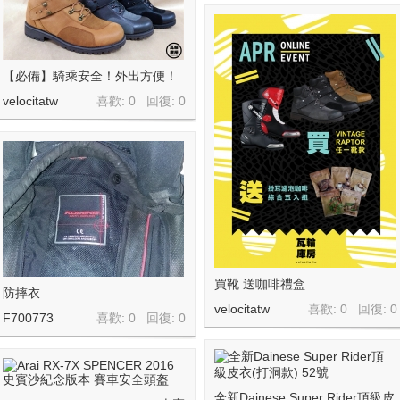
【必備】騎乘安全！外出方便！
velocitatw
喜歡: 0 回復:
0
買靴 送咖啡禮盒
防摔衣
velocitatw
喜歡: 0 回復:
0
F700773
喜歡: 0 回復:
0
全新Dainese Super Rider頂級皮