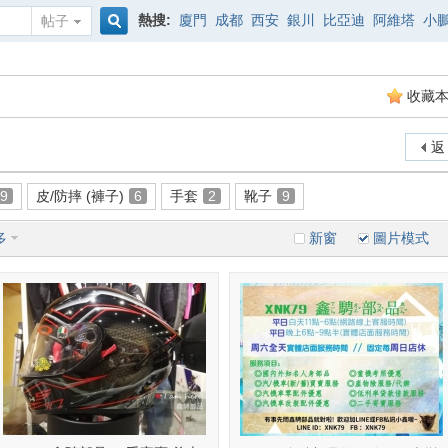
熱搜:
廈門
成都
西安
銀川
比亞迪
阿維塔
小
帖子
搜
收藏
索
返
9
皮/防摔 (褲子)
6
手套
2
靴子
9
多
新窗
圖片模式