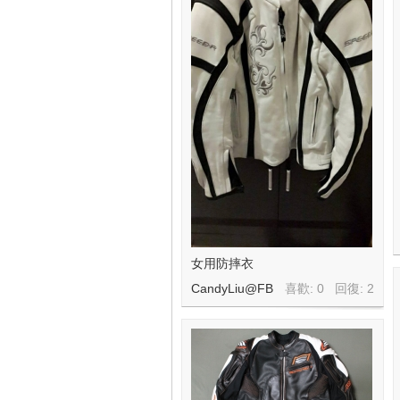
女用防摔衣
CandyLiu@FB
喜歡: 0 回復:
2