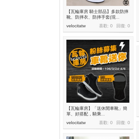
【瓦輪庫房 騎士部品】多款防摔
靴、防摔衣、防摔手套(現...
velocitatw
喜歡: 0 回復:
0
【瓦輪庫房】「送休閒車靴」簡
單、好搭配，騎乘...
velocitatw
喜歡: 0 回復:
0