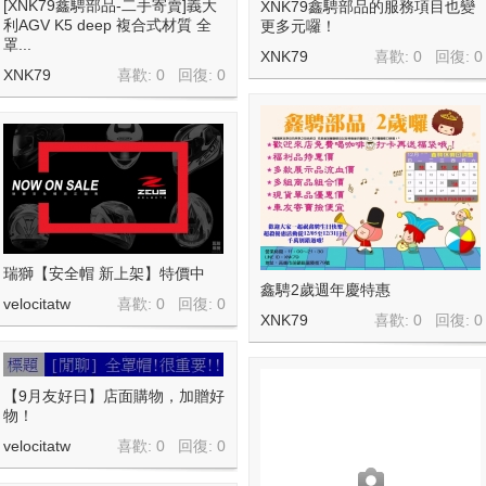
[XNK79鑫騁部品-二手寄賣]義大
XNK79鑫騁部品的服務項目也變
利AGV K5 deep 複合式材質 全
更多元囉！
罩...
XNK79
喜歡: 0 回復:
0
XNK79
喜歡: 0 回復:
0
瑞獅【安全帽 新上架】特價中
鑫騁2歲週年慶特惠
velocitatw
喜歡: 0 回復:
0
XNK79
喜歡: 0 回復:
0
【9月友好日】店面購物，加贈好
物！
velocitatw
喜歡: 0 回復:
0