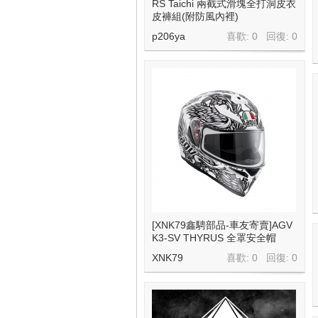
RS Taichi 兩截式滑塊全打洞皮衣
皮褲組(附防風內裡)
p206ya
喜歡: 0 回復:
0
地
平
[XNK79鑫騁部品-車友寄賣]AGV
K3-SV THYRUS 全罩安全帽
XNK79
喜歡: 0 回復:
0