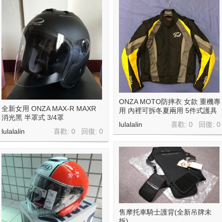
ONZA MOTO防摔衣 女款 重機專
全新女用 ONZA MAX-R MAXR
用 內裡可拆冬夏兩用 5件式護具
消光黑 半罩式 3/4罩
lulalalin
喜歡: 0 回復:
0
lulalalin
喜歡: 0 回復:
0
售摩托車騎士護背(全新吊牌未
拆)