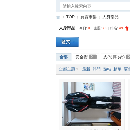
TOP
買賣市集
人身部品
人身部品
今日:
0
|
主題:
73
|
排名:
49
重
»
›
›
全部
安全帽
21
皮/防摔 (衣)
2
全部主題
最新
熱門
熱帖
精華
更
車