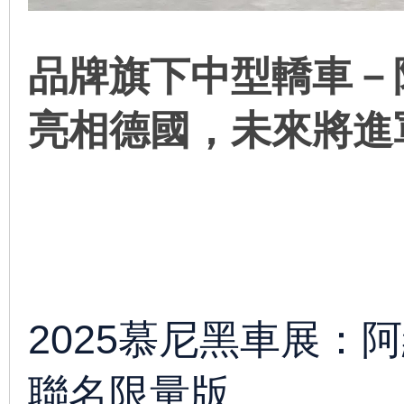
品牌旗下中型轎車－
亮相德國，未來將進
線
2025慕尼黑車展：阿維塔
聯名限量版