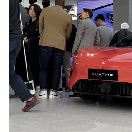
車
地
平