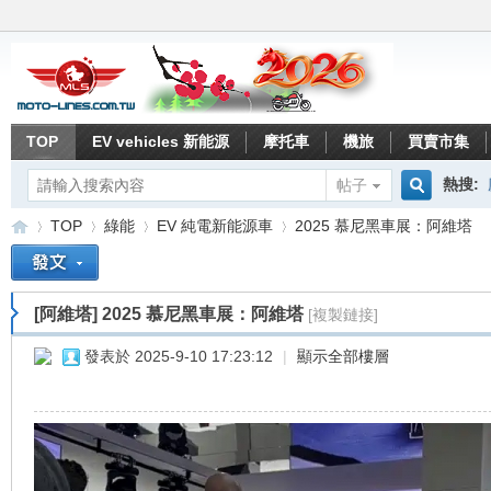
TOP
EV vehicles 新能源
摩托車
機旅
買賣市集
熱搜:
帖子
搜
TOP
綠能
EV 純電新能源車
2025 慕尼黑車展：阿維塔
索
[阿維塔]
2025 慕尼黑車展：阿維塔
[複製鏈接]
重
»
›
›
›
發表於 2025-9-10 17:23:12
|
顯示全部樓層